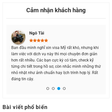
Cảm nhận khách hàng
Như Yến
ng khi
Mình vô tình biết qua dịch vụ làm visa du lịch Mỹ
n giản
tại đây, ban đầu mình cũng lo lắng, cũng check
k kỹ
xem thông tin uy tín không. Sau khi tìm hiểu thì
hững thứ
mình bắt đầu tin tưởng và quyết định sẽ nhờ bên
ý. Rất
dịch vụ này làm visa du lịch Mỹ cho mình. Thật
đúng như mong đợi, mọi thứ rất suôn sẻ và mình
đã có được chiếc visa khám phá Mỹ rồi.