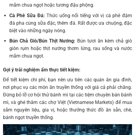
mắm chua ngọt hoặc tương đậu phộng.
Cà Phê Sữa Đá:
Thức uống nổi tiếng với vị cà phê đậm
đà pha cùng sữa đặc, thêm đá. Rất được ưa chuộng, đặc
biệt vào những ngày nóng.
Bún Chả Giò/Bún Thịt Nướng:
Bún tươi ăn kèm chả giò
giòn rụm hoặc thịt nướng thơm lừng, rau sống và nước
mắm chua ngọt.
Gợi ý trải nghiệm ẩm thực tiết kiệm:
Để tiết kiệm chi phí, bạn nên ưu tiên các quán ăn gia đình,
nơi phục vụ các món ăn truyền thống với giá cả phải chăng.
Đừng bỏ lỡ cơ hội thử bánh mì tại các tiệm chuyên bán bánh
mì, và ghé thăm các chợ Việt (Vietnamese Markets) để mua
sắm nguyên liệu, gia vị, hoặc thưởng thức đồ ăn sẵn, chè,
bánh ngọt truyền thống.