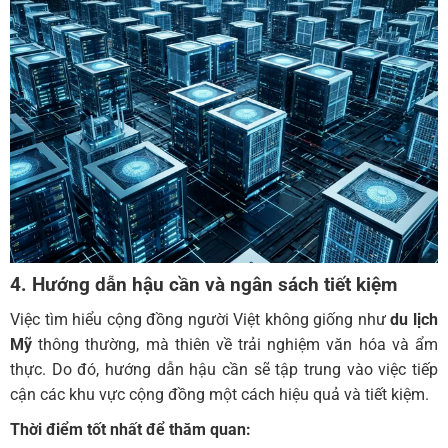
4. Hướng dẫn hậu cần và ngân sách tiết kiệm
Việc tìm hiểu cộng đồng người Việt không giống như
du lịch
Mỹ
thông thường, mà thiên về trải nghiệm văn hóa và ẩm
thực. Do đó, hướng dẫn hậu cần sẽ tập trung vào việc tiếp
cận các khu vực cộng đồng một cách hiệu quả và tiết kiệm.
Thời điểm tốt nhất để thăm quan: