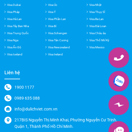
Visa Mỹ
Visa Hong Kong
Visa Mỹ
Visa Dubai
Visa Úc
Visa Nhật
Visa Pháp
Visa Ý
Visa Thụy Sĩ
Visa Hà Lan
Visa Phần Lan
Visa Ba Lan
Visa Tây Ban Nha
Visa Bỉ
Visa Đài Loan
Visa Trung Quốc
Visa Schengen
Visa Châu âu
Visa Nga
Visa Tân Cương
Visa Thổ Nhĩ Kỳ
Visa Ấn Độ
Visa Newzealand
Visa Mexico
Visa Iceland
Visa Ireland
Liên hệ
1900 1177
0989 635 088
info@dulichviet.com.vn
217BIS Nguyễn Thị Minh Khai, Phường Nguyễn Cư Trinh,