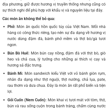
địa phương, giữ được hương vị truyền thống nhưng cũng có
sự thích nghi để phù hợp với khẩu vị và nguyên liệu tại đây.
Các món ăn không thể bỏ qua:
Phở:
Món ăn quốc hồn quốc túy của Việt Nam. Mỗi nhà
hàng có công thức riêng, tạo nên sự đa dạng về hương vị
nước dùng đậm đà, bánh phở mềm và thịt bò/gà tươi
ngon.
Bún Bò Huế:
Món bún cay nồng, đậm đà với thịt bò, giò
heo và chả cua, lý tưởng cho những ai thích vị cay và
hương sả đặc trưng.
Bánh Mì:
Món sandwich kiểu Việt với vỏ bánh giòn rụm,
nhân đa dạng như thịt nguội, thịt nướng, chả lụa, pate,
rau thơm và dưa chua. Đây là món ăn rất phổ biến và tiện
lợi.
Gỏi Cuốn (Nem Cuốn):
Món khai vị tươi mát với tôm, thịt,
bún và rau sống cuộn trong bánh tráng, chấm cùng nước