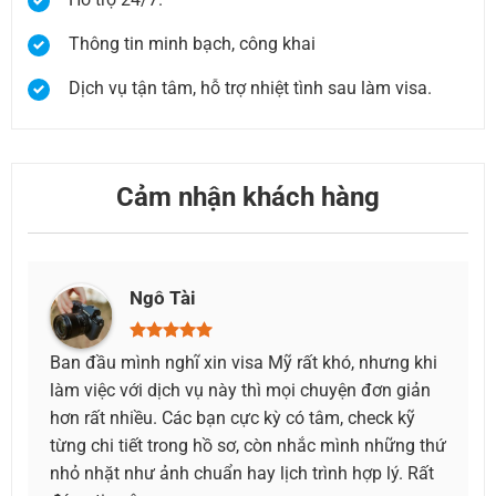
Thông tin minh bạch, công khai
Dịch vụ tận tâm, hỗ trợ nhiệt tình sau làm visa.
Cảm nhận khách hàng
Như Yến
ưng khi
Mình vô tình biết qua dịch vụ làm visa du lịch Mỹ
n giản
tại đây, ban đầu mình cũng lo lắng, cũng check
k kỹ
xem thông tin uy tín không. Sau khi tìm hiểu thì
hững thứ
mình bắt đầu tin tưởng và quyết định sẽ nhờ bên
lý. Rất
dịch vụ này làm visa du lịch Mỹ cho mình. Thật