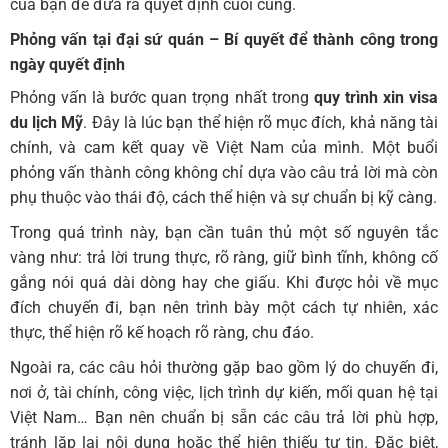
của bạn để đưa ra quyết định cuối cùng.
Phỏng vấn tại đại sứ quán – Bí quyết để thành công trong
ngày quyết định
Phỏng vấn là bước quan trọng nhất trong
quy trình xin visa
du lịch Mỹ
. Đây là lúc bạn thể hiện rõ mục đích, khả năng tài
chính, và cam kết quay về Việt Nam của mình. Một buổi
phỏng vấn thành công không chỉ dựa vào câu trả lời mà còn
phụ thuộc vào thái độ, cách thể hiện và sự chuẩn bị kỹ càng.
Trong quá trình này, bạn cần tuân thủ một số nguyên tắc
vàng như: trả lời trung thực, rõ ràng, giữ bình tĩnh, không cố
gắng nói quá dài dòng hay che giấu. Khi được hỏi về mục
đích chuyến đi, bạn nên trình bày một cách tự nhiên, xác
thực, thể hiện rõ kế hoạch rõ ràng, chu đáo.
Ngoài ra, các câu hỏi thường gặp bao gồm lý do chuyến đi,
nơi ở, tài chính, công việc, lịch trình dự kiến, mối quan hệ tại
Việt Nam… Bạn nên chuẩn bị sẵn các câu trả lời phù hợp,
tránh lặp lại nội dung hoặc thể hiện thiếu tự tin. Đặc biệt,