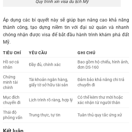
Quy trình xin visa du lịch Mỹ
Áp dụng các bí quyết này sẽ giúp bạn nâng cao khả năng
thành công, tạo dựng niềm tin với đại sứ quán và nhanh
chóng nhận được visa để bắt đầu hành trình khám phá đất
Mỹ.
TIÊU CHÍ
YÊU CẦU
GHI CHÚ
Hồ sơ cá
Bao gồm hộ chiếu, hình ảnh,
Đầy đủ, chính xác
nhân
đơn DS-160
Chứng
Tài khoản ngân hàng,
Đảm bảo khả năng chi trả
minh tài
giấy tờ sở hữu tài sản
chuyến đi
chính
Mục đích
Có thể kèm thư mời hoặc
Lịch trình rõ ràng, hợp lý
chuyến đi
xác nhận từ người thân
Thái độ
Trung thực, tự tin
Tuân thủ quy tắc ứng xử
phỏng vấn
Kết luận