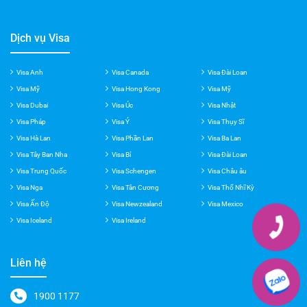
Châu âu
,
Visa Nga
,
Visa Tân Cương
,
Visa Macau
Dịch vụ Visa
Visa Anh
Visa Canada
Visa Đài Loan
Visa Mỹ
Visa Hong Kong
Visa Mỹ
Visa Dubai
Visa Úc
Visa Nhật
Visa Pháp
Visa Ý
Visa Thụy Sĩ
Visa Hà Lan
Visa Phần Lan
Visa Ba Lan
Visa Tây Ban Nha
Visa Bỉ
Visa Đài Loan
Visa Trung Quốc
Visa Schengen
Visa Châu âu
Visa Nga
Visa Tân Cương
Visa Thổ Nhĩ Kỳ
Visa Ấn Độ
Visa Newzealand
Visa Mexico
Visa Iceland
Visa Ireland
Liên hệ