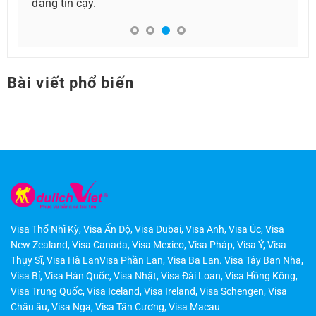
đúng như mong đợi, mọi thứ rất suôn sẻ và mình
đã có được chiếc visa khám phá Mỹ rồi.
Bài viết phổ biến
Visa Thổ Nhĩ Kỳ
,
Visa Ấn Độ
,
Visa Dubai
,
Visa Anh
,
Visa Úc
,
Visa
New Zealand
,
Visa Canada
,
Visa Mexico
,
Visa Pháp
,
Visa Ý
,
Visa
Thụy Sĩ
,
Visa Hà LanVisa Phần Lan
,
Visa Ba Lan
.
Visa Tây Ban Nha
,
Visa Bỉ
,
Visa Hàn Quốc
,
Visa Nhật
,
Visa Đài Loan
,
Visa Hồng Kông
,
Visa Trung Quốc
,
Visa Iceland
,
Visa Ireland
,
Visa Schengen
,
Visa