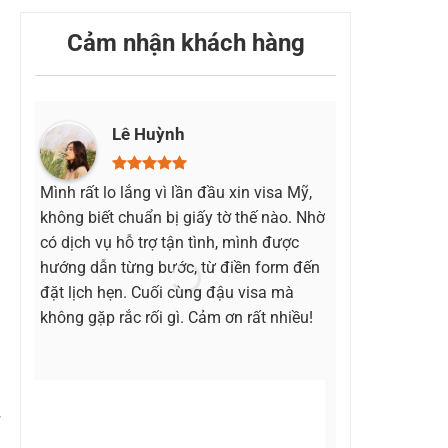
Cảm nhận khách hàng
Lê Huỳnh
Diệ
Mình rất lo lắng vì lần đầu xin visa Mỹ,
Mình từng rớt 
không biết chuẩn bị giấy tờ thế nào. Nhờ
lực. Sau khi t
có dịch vụ hỗ trợ tận tình, mình được
dùng dịch vụ v
hướng dẫn từng bước, từ điền form đến
bạn tư vấn rất
đặt lịch hẹn. Cuối cùng đậu visa mà
hồ sơ cho hợp
không gặp rắc rối gì. Cảm ơn rất nhiều!
rất thực tế. N
đậu visa. Cảm 
là bạn Thư đã
tiết.
ủ
ơ