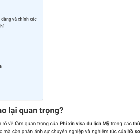
ễ dàng và chính xác
phí
nh
ao lại quan trọng?
m rõ về tầm quan trọng của
Phí xin visa du lịch Mỹ
trong các
th
uộc mà còn phản ánh sự chuyên nghiệp và nghiêm túc của
hồ s