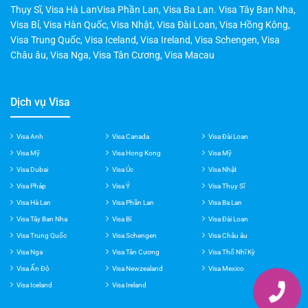
New Zealand
,
Visa Canada
,
Visa Mexico
,
Visa Pháp
,
Visa Ý
,
Visa
Thụy Sĩ
,
Visa Hà LanVisa Phần Lan
,
Visa Ba Lan
.
Visa Tây Ban Nha
,
Visa Bỉ
,
Visa Hàn Quốc
,
Visa Nhật
,
Visa Đài Loan
,
Visa Hồng Kông
,
Visa Trung Quốc
,
Visa Iceland
,
Visa Ireland
,
Visa Schengen
,
Visa
Châu âu
,
Visa Nga
,
Visa Tân Cương
,
Visa Macau
Dịch vụ Visa
Visa Anh
Visa Canada
Visa Đài Loan
Visa Mỹ
Visa Hong Kong
Visa Mỹ
Visa Dubai
Visa Úc
Visa Nhật
Visa Pháp
Visa Ý
Visa Thụy Sĩ
Visa Hà Lan
Visa Phần Lan
Visa Ba Lan
Visa Tây Ban Nha
Visa Bỉ
Visa Đài Loan
Visa Trung Quốc
Visa Schengen
Visa Châu âu
Visa Nga
Visa Tân Cương
Visa Thổ Nhĩ Kỳ
Visa Ấn Độ
Visa Newzealand
Visa Mexico
Visa Iceland
Visa Ireland