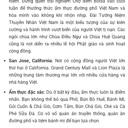
niệm. Đừng quên trải nghiệm Chợ đêm Bolsa vào cuối
tuần để thưởng thức ẩm thực đường phố Việt Nam và
hòa mình vào không khí nhộn nhịp. Đài Tưởng Niệm
Thuyền Nhân Việt Nam là một biểu tượng của sự kiên
cường và hành trình vượt biển của người Việt tị nạn. Các
ngôi chùa lớn như Chùa Điều Ngự và Chùa Huệ Quang
cũng là nơi diễn ra nhiều lễ hội Phật giáo và sinh hoạt
cộng đồng.
San Jose, California
: Nơi có cộng đồng người Việt lớn
thứ hai ở California. Grand Century Mall và Lion Plaza là
những trung tâm thương mại lớn với nhiều cửa hàng và
nhà hàng Việt.
Ẩm thực đặc sắc
: Dù ở bất kỳ đâu, ẩm thực luôn là điểm
nhấn. Bạn không thể bỏ qua Phở, Bún Bò Huế, Bánh Mì,
Gỏi Cuốn & Chả Giò, Cơm Tấm, Bún Chả Giò, Chè và Cà
Phê Sữa Đá. Có vô số quán ăn truyền thống, quán ăn
đường phố và tiệm bánh mì để bạn lựa chọn.