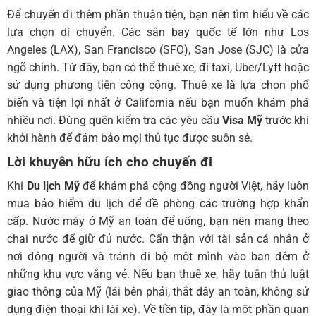
Để chuyến đi thêm phần thuận tiện, bạn nên tìm hiểu về các
lựa chọn di chuyển. Các sân bay quốc tế lớn như Los
Angeles (LAX), San Francisco (SFO), San Jose (SJC) là cửa
ngõ chính. Từ đây, bạn có thể thuê xe, đi taxi, Uber/Lyft hoặc
sử dụng phương tiện công cộng. Thuê xe là lựa chọn phổ
biến và tiện lợi nhất ở California nếu bạn muốn khám phá
nhiều nơi. Đừng quên kiểm tra các yêu cầu
Visa Mỹ
trước khi
khởi hành để đảm bảo mọi thủ tục được suôn sẻ.
Lời khuyên hữu ích cho chuyến đi
Khi
Du lịch Mỹ
để khám phá cộng đồng người Việt, hãy luôn
mua bảo hiểm du lịch để đề phòng các trường hợp khẩn
cấp. Nước máy ở Mỹ an toàn để uống, bạn nên mang theo
chai nước để giữ đủ nước. Cẩn thận với tài sản cá nhân ở
nơi đông người và tránh đi bộ một mình vào ban đêm ở
những khu vực vắng vẻ. Nếu bạn thuê xe, hãy tuân thủ luật
giao thông của Mỹ (lái bên phải, thắt dây an toàn, không sử
dụng điện thoại khi lái xe). Về tiền tip, đây là một phần quan