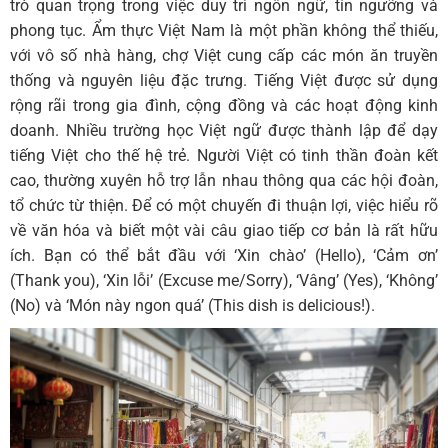
trò quan trọng trong việc duy trì ngôn ngữ, tín ngưỡng và
phong tục. Ẩm thực Việt Nam là một phần không thể thiếu,
với vô số nhà hàng, chợ Việt cung cấp các món ăn truyền
thống và nguyên liệu đặc trưng. Tiếng Việt được sử dụng
rộng rãi trong gia đình, cộng đồng và các hoạt động kinh
doanh. Nhiều trường học Việt ngữ được thành lập để dạy
tiếng Việt cho thế hệ trẻ. Người Việt có tinh thần đoàn kết
cao, thường xuyên hỗ trợ lẫn nhau thông qua các hội đoàn,
tổ chức từ thiện. Để có một chuyến đi thuận lợi, việc hiểu rõ
về văn hóa và biết một vài câu giao tiếp cơ bản là rất hữu
ích. Bạn có thể bắt đầu với ‘Xin chào’ (Hello), ‘Cảm ơn’
(Thank you), ‘Xin lỗi’ (Excuse me/Sorry), ‘Vâng’ (Yes), ‘Không’
(No) và ‘Món này ngon quá’ (This dish is delicious!).