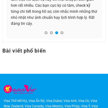
hơn rất nhiều. Các bạn cực kỳ có tâm, check kỹ
xem thông 
từng chi tiết trong hồ sơ, còn nhắc mình những thứ
mình bắt 
nhỏ nhặt như ảnh chuẩn hay lịch trình hợp lý. Rất
dịch vụ n
đáng tin cậy.
đúng như 
đã có đượ
Bài viết phổ biến
Visa Thổ Nhĩ Kỳ
,
Visa Ấn Độ
,
Visa Dubai
,
Visa Anh
,
Visa Úc
,
Visa