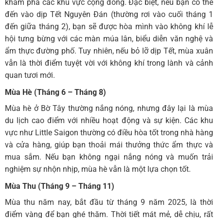
khám phá các khu vực cộng đồng. Đặc biệt, nếu bạn có thể
đến vào dịp Tết Nguyên Đán (thường rơi vào cuối tháng 1
đến giữa tháng 2), bạn sẽ được hòa mình vào không khí lễ
hội tưng bừng với các màn múa lân, biểu diễn văn nghệ và
ẩm thực đường phố. Tuy nhiên, nếu bỏ lỡ dịp Tết, mùa xuân
vẫn là thời điểm tuyệt vời với không khí trong lành và cảnh
quan tươi mới.
Mùa Hè (Tháng 6 – Tháng 8)
Mùa hè ở Bờ Tây thường nắng nóng, nhưng đây lại là mùa
du lịch cao điểm với nhiều hoạt động và sự kiện. Các khu
vực như Little Saigon thường có điều hòa tốt trong nhà hàng
và cửa hàng, giúp bạn thoải mái thưởng thức ẩm thực và
mua sắm. Nếu bạn không ngại nắng nóng và muốn trải
nghiệm sự nhộn nhịp, mùa hè vẫn là một lựa chọn tốt.
Mùa Thu (Tháng 9 – Tháng 11)
Mùa thu năm nay, bắt đầu từ tháng 9 năm 2025, là thời
điểm vàng để bạn ghé thăm. Thời tiết mát mẻ, dễ chịu, rất