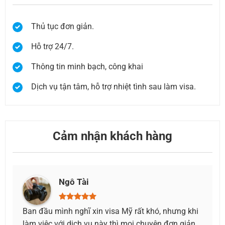
Thủ tục đơn giản.
Hỗ trợ 24/7.
Thông tin minh bạch, công khai
Dịch vụ tận tâm, hỗ trợ nhiệt tình sau làm visa.
Cảm nhận khách hàng
Ngô Tài
Ban đầu mình nghĩ xin visa Mỹ rất khó, nhưng khi
Mình vô tì
làm việc với dịch vụ này thì mọi chuyện đơn giản
tại đây, 