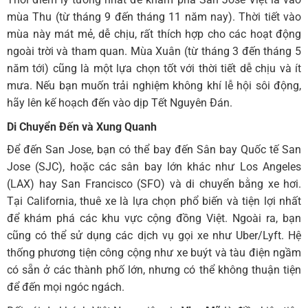
mùa Thu (từ tháng 9 đến tháng 11 năm nay). Thời tiết vào
mùa này mát mẻ, dễ chịu, rất thích hợp cho các hoạt động
ngoài trời và tham quan. Mùa Xuân (từ tháng 3 đến tháng 5
năm tới) cũng là một lựa chọn tốt với thời tiết dễ chịu và ít
mưa. Nếu bạn muốn trải nghiệm không khí lễ hội sôi động,
hãy lên kế hoạch đến vào dịp Tết Nguyên Đán.
Di Chuyển Đến và Xung Quanh
Để đến San Jose, bạn có thể bay đến Sân bay Quốc tế San
Jose (SJC), hoặc các sân bay lớn khác như Los Angeles
(LAX) hay San Francisco (SFO) và di chuyển bằng xe hơi.
Tại California, thuê xe là lựa chọn phổ biến và tiện lợi nhất
để khám phá các khu vực cộng đồng Việt. Ngoài ra, bạn
cũng có thể sử dụng các dịch vụ gọi xe như Uber/Lyft. Hệ
thống phương tiện công cộng như xe buýt và tàu điện ngầm
có sẵn ở các thành phố lớn, nhưng có thể không thuận tiện
để đến mọi ngóc ngách.