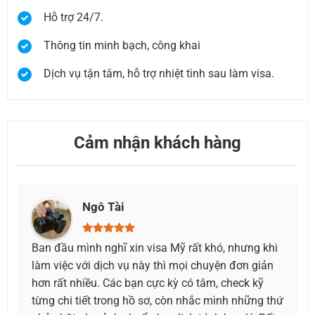
Hỗ trợ 24/7.
Thông tin minh bạch, công khai
Dịch vụ tận tâm, hỗ trợ nhiệt tình sau làm visa.
Cảm nhận khách hàng
Ngô Tài
 Sau
Ban đầu mình nghĩ xin visa Mỹ rất khó, nhưng khi
Mình
 thật
làm việc với dịch vụ này thì mọi chuyện đơn giản
tại 
điều
hơn rất nhiều. Các bạn cực kỳ có tâm, check kỹ
xem t
n rất
từng chi tiết trong hồ sơ, còn nhắc mình những thứ
mình