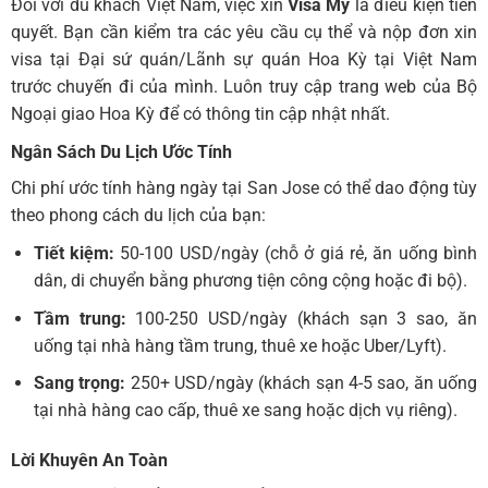
Đối với du khách Việt Nam, việc xin
Visa Mỹ
là điều kiện tiên
quyết. Bạn cần kiểm tra các yêu cầu cụ thể và nộp đơn xin
visa tại Đại sứ quán/Lãnh sự quán Hoa Kỳ tại Việt Nam
trước chuyến đi của mình. Luôn truy cập trang web của Bộ
Ngoại giao Hoa Kỳ để có thông tin cập nhật nhất.
Ngân Sách Du Lịch Ước Tính
Chi phí ước tính hàng ngày tại San Jose có thể dao động tùy
theo phong cách du lịch của bạn:
Tiết kiệm:
50-100 USD/ngày (chỗ ở giá rẻ, ăn uống bình
dân, di chuyển bằng phương tiện công cộng hoặc đi bộ).
Tầm trung:
100-250 USD/ngày (khách sạn 3 sao, ăn
uống tại nhà hàng tầm trung, thuê xe hoặc Uber/Lyft).
Sang trọng:
250+ USD/ngày (khách sạn 4-5 sao, ăn uống
tại nhà hàng cao cấp, thuê xe sang hoặc dịch vụ riêng).
Lời Khuyên An Toàn