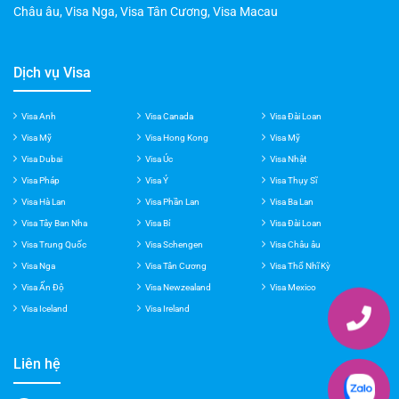
Châu âu
,
Visa Nga
,
Visa Tân Cương
,
Visa Macau
Dịch vụ Visa
Visa Anh
Visa Canada
Visa Đài Loan
Visa Mỹ
Visa Hong Kong
Visa Mỹ
Visa Dubai
Visa Úc
Visa Nhật
Visa Pháp
Visa Ý
Visa Thụy Sĩ
Visa Hà Lan
Visa Phần Lan
Visa Ba Lan
Visa Tây Ban Nha
Visa Bỉ
Visa Đài Loan
Visa Trung Quốc
Visa Schengen
Visa Châu âu
Visa Nga
Visa Tân Cương
Visa Thổ Nhĩ Kỳ
Visa Ấn Độ
Visa Newzealand
Visa Mexico
Visa Iceland
Visa Ireland
Liên hệ