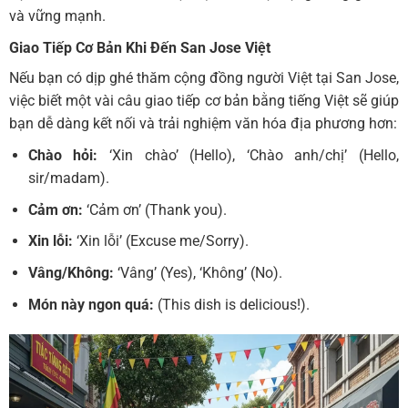
và vững mạnh.
Giao Tiếp Cơ Bản Khi Đến San Jose Việt
Nếu bạn có dịp ghé thăm cộng đồng người Việt tại San Jose,
việc biết một vài câu giao tiếp cơ bản bằng tiếng Việt sẽ giúp
bạn dễ dàng kết nối và trải nghiệm văn hóa địa phương hơn:
Chào hỏi:
‘Xin chào’ (Hello), ‘Chào anh/chị’ (Hello,
sir/madam).
Cảm ơn:
‘Cảm ơn’ (Thank you).
Xin lỗi:
‘Xin lỗi’ (Excuse me/Sorry).
Vâng/Không:
‘Vâng’ (Yes), ‘Không’ (No).
Món này ngon quá:
(This dish is delicious!).