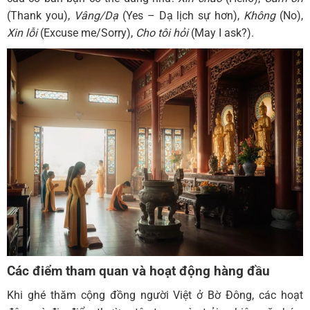
(Thank you),
Vâng/Dạ
(Yes – Dạ lịch sự hơn),
Không
(No),
Xin lỗi
(Excuse me/Sorry),
Cho tôi hỏi
(May I ask?).
Các điểm tham quan và hoạt động hàng đầu
Khi ghé thăm cộng đồng người Việt ở Bờ Đông, các hoạt