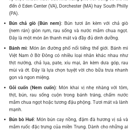
đến ở Eden Center (VA), Dorchester (MA) hay South Philly
(PA).
Bún chả giò (Bún nem)
: Bún tươi ăn kèm với chả giò
(nem rán) giòn rụm, rau sống và nước mắm chua ngọt.
Đây là một món ăn thanh mát và đầy đủ dinh dưỡng.
Bánh mì
: Món ăn đường phố nổi tiếng thế giới. Bánh mì
Việt Nam ở Bờ Đông có nhiều loại nhân khác nhau như
thịt nướng, chả lụa, pate, xíu mại, ăn kèm dưa góp, rau
mùi và ớt. Đây là lựa chọn tuyệt vời cho bữa trưa nhanh
gọn và ngon miệng.
Gỏi cuốn (Nem cuốn)
: Món khai vị nhẹ nhàng với tôm,
thịt, bún, rau sống cuộn trong bánh tráng, chấm nước
mắm chua ngọt hoặc tương đậu phộng. Tươi mát và lành
mạnh.
Bún bò Huế
: Món bún cay nồng, đậm đà hương vị sả và
mắm ruốc đặc trưng của miền Trung. Dành cho những ai