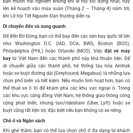
bạn muốn trải nghiệm không khí lễ hội sôi động nhất, hãy
lên kế hoạch vào mùa xuân (Tháng 2 – Tháng 4) năm tới,
khi Lễ hội Tết Nguyên Đán thường diễn ra.
Di chuyển đến và xung quanh
Để đến Bờ Đông, bạn có thể bay đến các sân bay quốc tế lớn
như Washington D.C. (IAD, DCA, BWI), Boston (BOS),
Philadelphia (PHL) hoặc Orlando (MCO). Việc
đặt vé máy
bay
từ Việt Nam đến các thành phố này khá thuận tiện. Để
di chuyển giữa các thành phố, hệ thống tàu hỏa Amtrak
hoặc xe buýt đường dài (Greyhound, Megabus) là những lựa
chọn phổ biến và tiết kiệm. Nếu muốn linh hoạt hơn, bạn có
thể thuê xe ô tô để khám phá các khu vực ngoại ô. Trong
các khu vực cộng đồng Việt Nam, hệ thống giao thông công
cộng phát triển, nhưng taxi/rideshare (Uber, Lyft) hoặc xe
buýt cũng rất tiện lợi, đặc biệt nếu bạn không có xe riêng.
Chỗ ở và Ngân sách
Khi ghé thăm, bạn có thể lựa chọn chỗ ở đa dạng từ khách