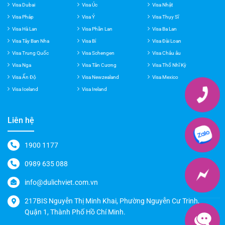
Visa Mỹ
Visa Hong Kong
Visa Mỹ
Visa Dubai
Visa Úc
Visa Nhật
Visa Pháp
Visa Ý
Visa Thụy Sĩ
Visa Hà Lan
Visa Phần Lan
Visa Ba Lan
Visa Tây Ban Nha
Visa Bỉ
Visa Đài Loan
Visa Trung Quốc
Visa Schengen
Visa Châu âu
Visa Nga
Visa Tân Cương
Visa Thổ Nhĩ Kỳ
Visa Ấn Độ
Visa Newzealand
Visa Mexico
Visa Iceland
Visa Ireland
Liên hệ
1900 1177
0989 635 088
info@dulichviet.com.vn
217BIS Nguyễn Thị Minh Khai, Phường Nguyễn Cư Trinh,
Quận 1, Thành Phố Hồ Chí Minh.