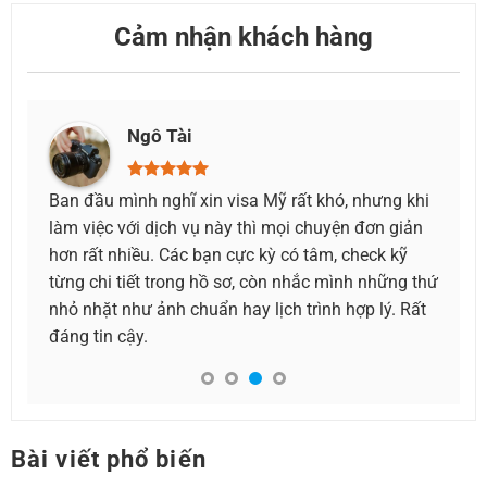
Cảm nhận khách hàng
Ngô Tài
Như Y
ầu mình nghĩ xin visa Mỹ rất khó, nhưng khi
Mình vô tình biế
iệc với dịch vụ này thì mọi chuyện đơn giản
tại đây, ban đầu
ất nhiều. Các bạn cực kỳ có tâm, check kỹ
xem thông tin uy 
chi tiết trong hồ sơ, còn nhắc mình những thứ
mình bắt đầu tin
hặt như ảnh chuẩn hay lịch trình hợp lý. Rất
dịch vụ này làm 
tin cậy.
đúng như mong đ
đã có được chiếc
Bài viết phổ biến