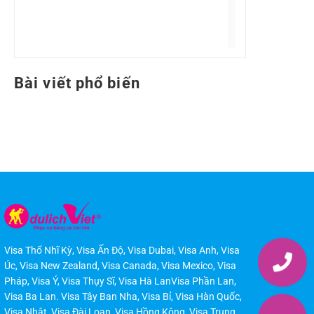
tiết.
Bài viết phổ biến
Visa Thổ Nhĩ Kỳ
,
Visa Ấn Độ
,
Visa Dubai
,
Visa Anh
,
Visa
Úc
,
Visa New Zealand
,
Visa Canada
,
Visa Mexico
,
Visa
Pháp
,
Visa Ý
,
Visa Thụy Sĩ
,
Visa Hà LanVisa Phần Lan
,
Visa Ba Lan
.
Visa Tây Ban Nha
,
Visa Bỉ
,
Visa Hàn Quốc
,
Visa Nhật
,
Visa Đài Loan
,
Visa Hồng Kông
,
Visa Trung