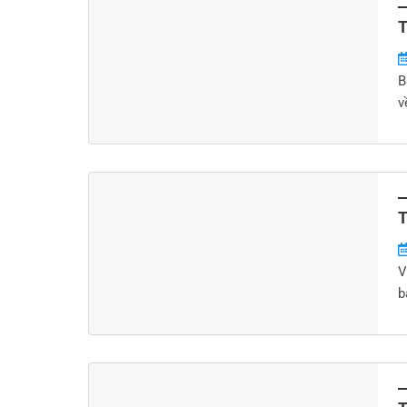
T
B
v
T
V
b