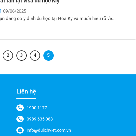
ất tần tật visa du học Mỹ
09/06/2025
ạn đang có ý định du học tại Hoa Kỳ và muốn hiểu rõ về...
2
3
4
5
Liên hệ
1900 1177
0989 635 088
info@dulichviet.com.vn