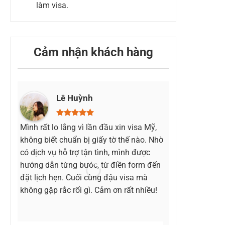
làm visa.
Cảm nhận khách hàng
Lê Huỳnh
Diệ
Mình rất lo lắng vì lần đầu xin visa Mỹ,
Mình từng rớt 
không biết chuẩn bị giấy tờ thế nào. Nhờ
lực. Sau khi t
có dịch vụ hỗ trợ tận tình, mình được
dùng dịch vụ v
hướng dẫn từng bước, từ điền form đến
bạn tư vấn rất
đặt lịch hẹn. Cuối cùng đậu visa mà
hồ sơ cho hợp
không gặp rắc rối gì. Cảm ơn rất nhiều!
rất thực tế. N
đậu visa. Cảm 
là bạn Thư đã