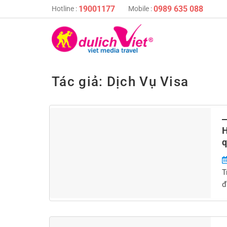
Skip
19001177
0989 635 088
Hotline :
Mobile :
to
content
Tác giả:
Dịch Vụ Visa
H
q
T
đ