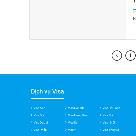
T
B
1
Dịch vụ Visa
Visa Anh
Visa Canada
Visa Đài Loan
Visa Mỹ
Visa Hong Kong
Visa Mỹ
Visa Dubai
Visa Úc
Visa Nhật
Visa Pháp
Visa Ý
Visa Thụy Sĩ